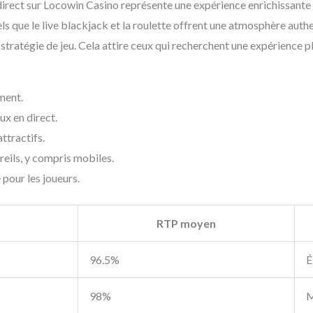
direct sur Locowin Casino représente une expérience enrichissante 
els que le live blackjack et la roulette offrent une atmosphère authe
stratégie de jeu. Cela attire ceux qui recherchent une expérience p
ment.
x en direct.
ttractifs.
reils, y compris mobiles.
pour les joueurs.
RTP moyen
96.5%
É
98%
M