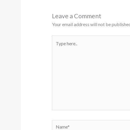
Leave a Comment
Your email address will not be published
Type
here..
Name*