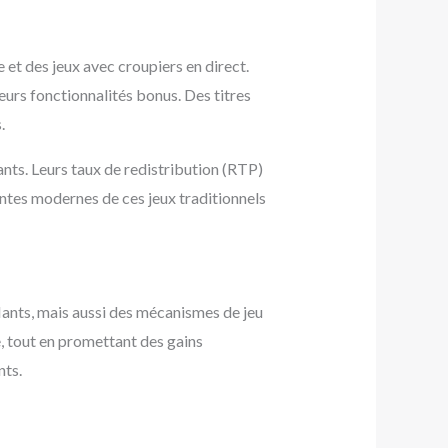
 et des jeux avec croupiers en direct.
leurs fonctionnalités bonus. Des titres
.
ants. Leurs taux de redistribution (RTP)
antes modernes de ces jeux traditionnels
lants, mais aussi des mécanismes de jeu
, tout en promettant des gains
nts.