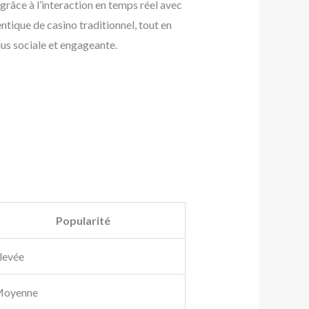
grâce à l’interaction en temps réel avec
ntique de casino traditionnel, tout en
lus sociale et engageante.
Popularité
levée
oyenne