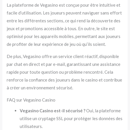
La plateforme de Vegasino est conçue pour être intuitive et
facile d’utilisation. Les joueurs peuvent naviguer sans effort
entre les différentes sections, ce qui rend la découverte des
jeux et promotions accessible à tous. En outre, le site est
optimisé pour les appareils mobiles, permettant aux joueurs
de profiter de leur expérience de jeu où qu’ils soient.
De plus, Vegasino offre un service client réactif, disponible
par chat en direct et par e-mail, garantissant une assistance
rapide pour toute question ou problème rencontré. Cela
renforce la confiance des joueurs dans le casino et contribue
à créer un environnement sécurisé.
FAQ sur Vegasino Casino
Vegasino Casino est-il sécurisé ?
Oui, la plateforme
utilise un cryptage SSL pour protéger les données des
utilisateurs.