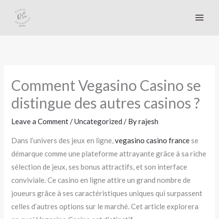
Skip
to
content
Comment Vegasino Casino se
distingue des autres casinos ?
Leave a Comment
/
Uncategorized
/ By
rajesh
Dans l’univers des jeux en ligne,
vegasino casino france
se
démarque comme une plateforme attrayante grâce à sa riche
sélection de jeux, ses bonus attractifs, et son interface
conviviale. Ce casino en ligne attire un grand nombre de
joueurs grâce à ses caractéristiques uniques qui surpassent
celles d’autres options sur le marché. Cet article explorera