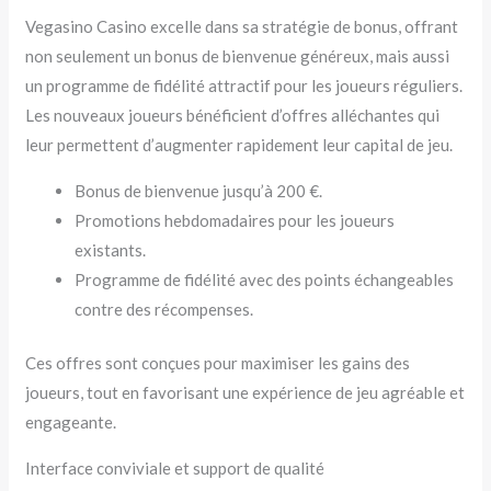
Vegasino Casino excelle dans sa stratégie de bonus, offrant
non seulement un bonus de bienvenue généreux, mais aussi
un programme de fidélité attractif pour les joueurs réguliers.
Les nouveaux joueurs bénéficient d’offres alléchantes qui
leur permettent d’augmenter rapidement leur capital de jeu.
Bonus de bienvenue jusqu’à 200 €.
Promotions hebdomadaires pour les joueurs
existants.
Programme de fidélité avec des points échangeables
contre des récompenses.
Ces offres sont conçues pour maximiser les gains des
joueurs, tout en favorisant une expérience de jeu agréable et
engageante.
Interface conviviale et support de qualité