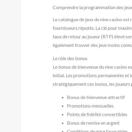
Comprendre la programmation des jeu
Le catalogue de jeux du nine casino est 
fournisseurs réputés. La clé pour maximi
taux de retour au joueur (RTP) élevé so
également trouver des jeux moins connus 
Le rôle des bonus
Le bonus de bienvenue du nine casino est
initial. Les promotions permanentes et 
stratégiquement ces bonus, les joueurs p
Bonus de bienvenue attractif
Promotions mensuelles
Points de fidélité convertibles
Bonus de remise en argent
Conditions de mise favorables