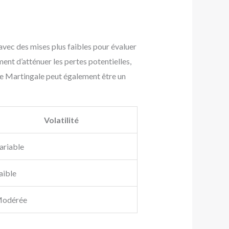
 avec des mises plus faibles pour évaluer
ent d’atténuer les pertes potentielles,
me Martingale peut également être un
Volatilité
ariable
aible
odérée