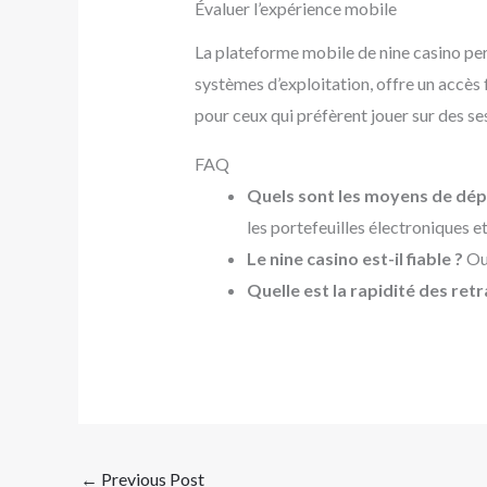
Évaluer l’expérience mobile
La plateforme mobile de nine casino per
systèmes d’exploitation, offre un accès 
pour ceux qui préfèrent jouer sur des se
FAQ
Quels sont les moyens de dép
les portefeuilles électroniques e
Le nine casino est-il fiable ?
Oui
Quelle est la rapidité des retr
←
Previous Post