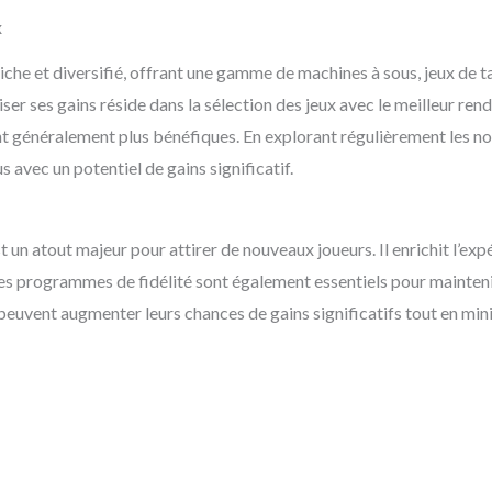
x
riche et diversifié, offrant une gamme de machines à sous, jeux de ta
ser ses gains réside dans la sélection des jeux avec le meilleur re
nt généralement plus bénéfiques. En explorant régulièrement les no
avec un potentiel de gains significatif.
 un atout majeur pour attirer de nouveaux joueurs. Il enrichit l’exp
les programmes de fidélité sont également essentiels pour maintenir
euvent augmenter leurs chances de gains significatifs tout en mini