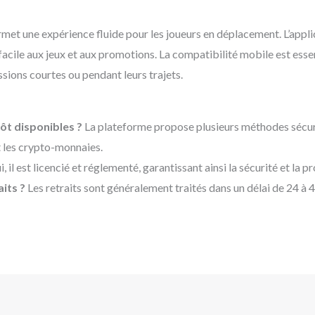
met une expérience fluide pour les joueurs en déplacement. L’applic
facile aux jeux et aux promotions. La compatibilité mobile est esse
ssions courtes ou pendant leurs trajets.
ôt disponibles ?
La plateforme propose plusieurs méthodes sécuri
t les crypto-monnaies.
, il est licencié et réglementé, garantissant ainsi la sécurité et la p
aits ?
Les retraits sont généralement traités dans un délai de 24 à 4