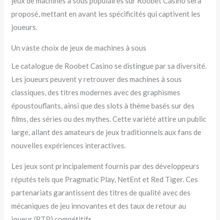
jeux de machines à sous populaires sur Roobet Casino sera
proposé, mettant en avant les spécificités qui captivent les
joueurs.
Un vaste choix de jeux de machines à sous
Le catalogue de Roobet Casino se distingue par sa diversité.
Les joueurs peuvent y retrouver des machines à sous
classiques, des titres modernes avec des graphismes
époustouflants, ainsi que des slots à thème basés sur des
films, des séries ou des mythes. Cette variété attire un public
large, allant des amateurs de jeux traditionnels aux fans de
nouvelles expériences interactives.
Les jeux sont principalement fournis par des développeurs
réputés tels que Pragmatic Play, NetEnt et Red Tiger. Ces
partenariats garantissent des titres de qualité avec des
mécaniques de jeu innovantes et des taux de retour au
joueur (RTP) compétitifs.