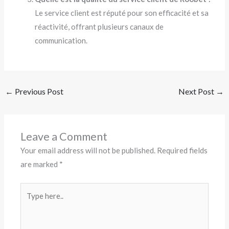
Le service client est réputé pour son efficacité et sa
réactivité, offrant plusieurs canaux de
communication.
←
Previous Post
Next Post
→
Leave a Comment
Your email address will not be published.
Required fields
are marked
*
Type
here..