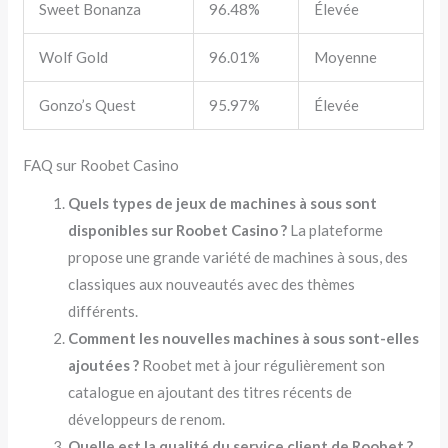
Sweet Bonanza
96.48%
Élevée
Wolf Gold
96.01%
Moyenne
Gonzo’s Quest
95.97%
Élevée
FAQ sur Roobet Casino
Quels types de jeux de machines à sous sont
disponibles sur Roobet Casino ?
La plateforme
propose une grande variété de machines à sous, des
classiques aux nouveautés avec des thèmes
différents.
Comment les nouvelles machines à sous sont-elles
ajoutées ?
Roobet met à jour régulièrement son
catalogue en ajoutant des titres récents de
développeurs de renom.
Quelle est la qualité du service client de Roobet ?