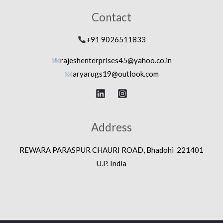
Contact
+91 9026511833
rajeshenterprises45@yahoo.co.in
aryarugs19@outlook.com
Address
REWARA PARASPUR CHAURI ROAD, Bhadohi 221401
U.P. India