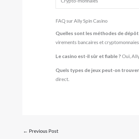
Crypto-monnaies
FAQ sur Ally Spin Casino
Quelles sont les méthodes de dépôt 
virements bancaires et cryptomonnaies
Le casino est-il sûr et fiable ?
Oui, Ally
Quels types de jeux peut-on trouver
direct.
←
Previous Post