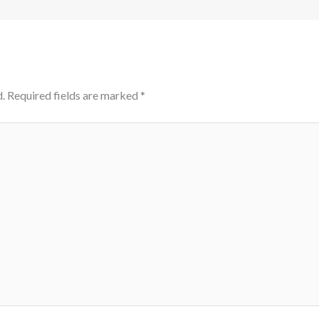
.
Required fields are marked
*