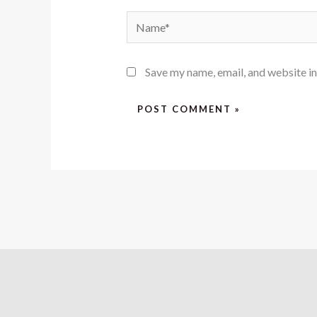
Name*
Save my name, email, and website in