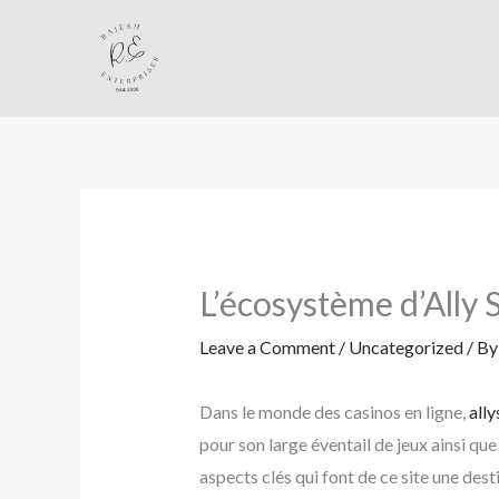
Skip
to
content
L’écosystème d’Ally 
Leave a Comment
/
Uncategorized
/ B
Dans le monde des casinos en ligne,
ally
pour son large éventail de jeux ainsi qu
aspects clés qui font de ce site une dest