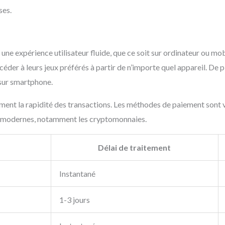
ses.
r une expérience utilisateur fluide, que ce soit sur ordinateur ou m
éder à leurs jeux préférés à partir de n’importe quel appareil. De p
 sur smartphone.
ment la rapidité des transactions. Les méthodes de paiement sont
nt modernes, notamment les cryptomonnaies.
Délai de traitement
Instantané
1-3 jours