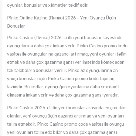
oyunlar, bonuslar və xidmətlər təklif edir.
Pinko Online Kazino (Пинко) 2026 – Yeni Oyunçu Üçün
Bonuslar
Pinko Casino (Пинко) 2026-ci ilin yeni bonuslar sayesinde
oyunçularına daha çox imkan verir. Pinko Casino promo kodu
vasitəsilə oyunçularına qazancı artırmaq, yeni oyunları təlim
etmək və daha çox qazanma şansı verilməsində kömək edən
tək tələbələrə bonuslar verilir. Pinko az oyunçularına ən
yaxşı bonuslar üçün Pinko Casino promo kodu tapmaq
lazımdır. Bu kodlar, oyunçuğun oyunlarına daha çox daxil
olmasına imkan verir və daha çox qazanma şansı yaradır.
Pinko Casino 2026-ci ilin yeni bonuslar arasında en çox iləm
olanlar, yeni oyunçu üçün qazancı artırmaq və yeni oyunları
təlim etməkdir. Pinko Casino promo code vasitəsilə oyunçu
yeni oyunları təlim edə bilər və daha çox qazanma şansı