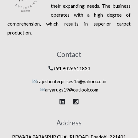
their expanding needs. The business
operates with a high degree of
comprehension, which results in superior carpet
production.
Contact
+91 9026511833
rajeshenterprises45@yahoo.co.in
aryarugs19@outlook.com
Address
REWARA PARASPUR CHAURI ROAD, Bhadohi 221401