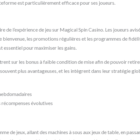
lateforme est particulièrement efficace pour ses joueurs.
re de l’expérience de jeu sur Magical Spin Casino. Les joueurs avisé
 de bienvenue, les promotions régulières et les programmes de fidél
t essentiel pour maximiser les gains.
ent sur les bonus à faible condition de mise afin de pouvoir retirer 
souvent plus avantageuses, et les intègrent dans leur stratégie glob
 hebdomadaires
s récompenses évolutives
e de jeux, allant des machines à sous aux jeux de table, en passant