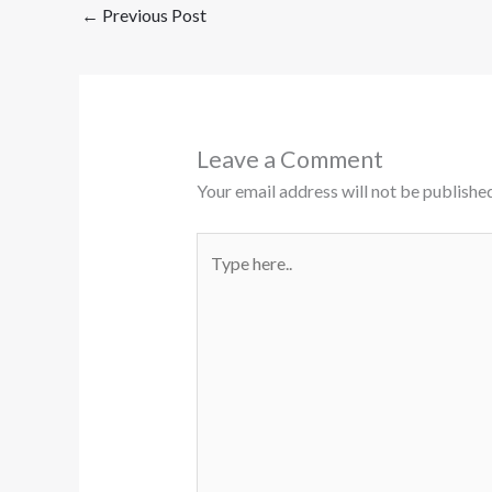
←
Previous Post
Leave a Comment
Your email address will not be published
Type
here..