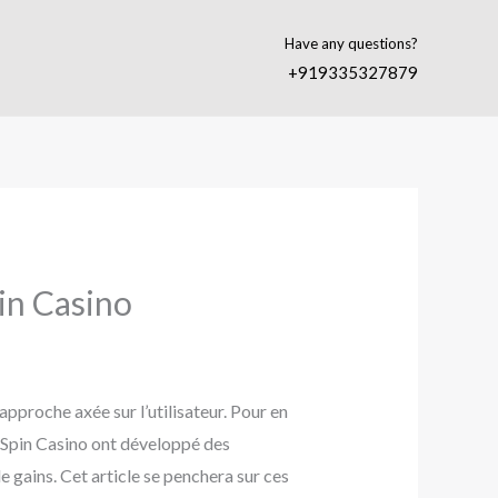
Have any questions?
+919335327879
pin Casino
approche axée sur l’utilisateur. Pour en
l Spin Casino ont développé des
 gains. Cet article se penchera sur ces