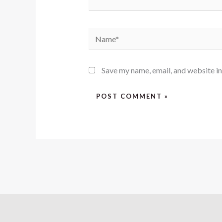
Name*
Save my name, email, and website in