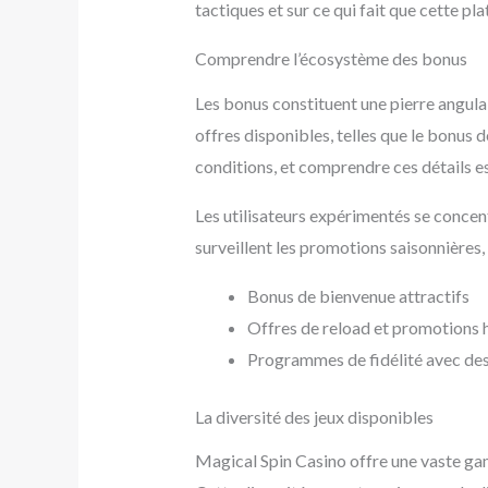
tactiques et sur ce qui fait que cette p
Comprendre l’écosystème des bonus
Les bonus constituent une pierre angulai
offres disponibles, telles que le bonus
conditions, et comprendre ces détails es
Les utilisateurs expérimentés se concentr
surveillent les promotions saisonnières, 
Bonus de bienvenue attractifs
Offres de reload et promotions
Programmes de fidélité avec de
La diversité des jeux disponibles
Magical Spin Casino offre une vaste gamm