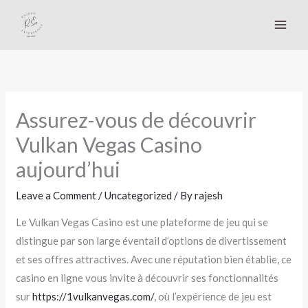
Skip
to
content
Assurez-vous de découvrir
Vulkan Vegas Casino
aujourd’hui
Leave a Comment
/
Uncategorized
/ By
rajesh
Le Vulkan Vegas Casino est une plateforme de jeu qui se
distingue par son large éventail d’options de divertissement
et ses offres attractives. Avec une réputation bien établie, ce
casino en ligne vous invite à découvrir ses fonctionnalités
sur
https://1vulkanvegas.com/
, où l’expérience de jeu est