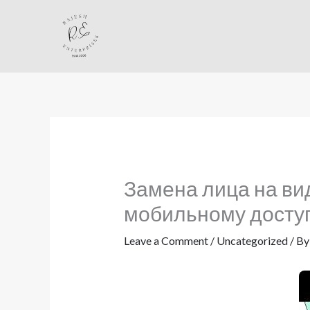
Skip
to
content
Замена лица на вид
мобильному досту
Leave a Comment
/
Uncategorized
/ B