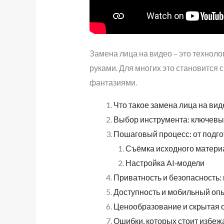
Замена лица на видео – это технол
руками. Для многих это становится 
фантазиями.
Что такое замена лица на вид
Выбор инструмента: ключевы
Пошаговый процесс: от подг
Съёмка исходного матери
Настройка AI‑модели
Приватность и безопасность:
Доступность и мобильный опы
Ценообразование и скрытая о
Ошибки, которых стоит избеж