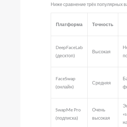
Ниже сравнение трёх популярных ва
Платформа
Точность
DeepFaceLab
Н
Высокая
(десктоп)
п
FaceSwap
Б
Средняя
(онлайн)
ф
Э
SwapMe Pro
Очень
«s
(подписка)
высокая
н