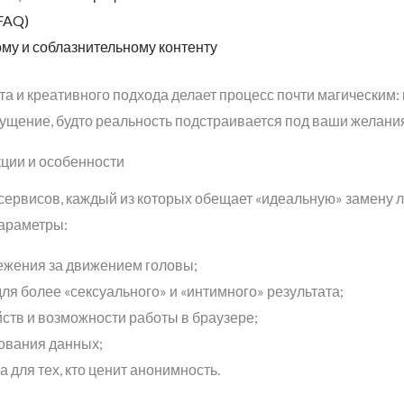
FAQ)
ому и соблазнительному контенту
а и креативного подхода делает процесс почти магическим: 
щущение, будто реальность подстраивается под ваши желания
ции и особенности
ервисов, каждый из которых обещает «идеальную» замену л
араметры:
ежения за движением головы;
я более «сексуального» и «интимного» результата;
тв и возможности работы в браузере;
ования данных;
 для тех, кто ценит анонимность.