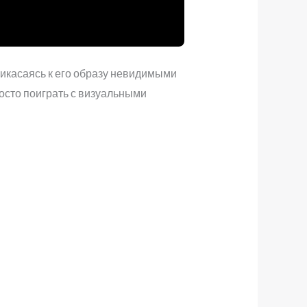
рикасаясь к его образу невидимыми
росто поиграть с визуальными