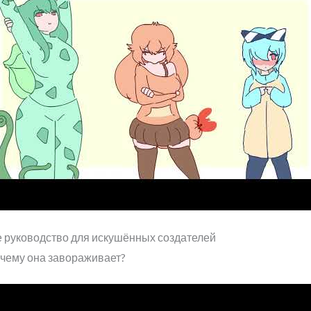
е руководство для искушённых создателей
очему она завораживает?