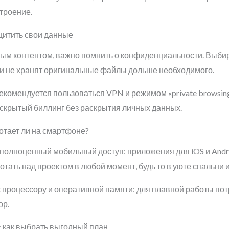
троение.
ащитить свои данные
ным контентом, важно помнить о конфиденциальности. Выби
 и не хранят оригинальные файлы дольше необходимого.
омендуется пользоваться VPN и режимом «private browsing»
крытый биллинг без раскрытия личных данных.
отает ли на смартфоне?
олноценный мобильный доступ: приложения для iOS и Andro
тать над проектом в любой момент, будь то в уюте спальни и
 процессору и оперативной памяти: для плавной работы потр
ор.
 как выбрать выгодный план