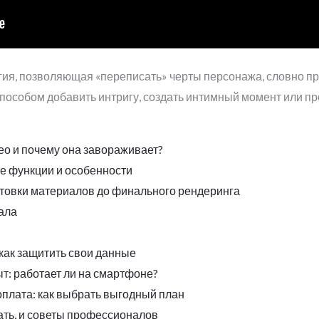
огия, позволяющая «переписать» черты персонажа, словно п
способом добавить интригу, создать интимный момент или п
ео и почему она завораживает?
е функции и особенности
отовки материалов до финального рендеринга
ала
 как защитить свои данные
т: работает ли на смартфоне?
плата: как выбрать выгодный план
ать, и советы профессионалов