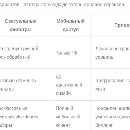
риантов – от открытого кода до готовых онлайн‑сервисов.
Сексуальные
Мобильный
Прива
фильтры
доступ
ет (требует ручной
Локальное хран
Только ПК
ост‑обработки)
уровень
Да,
азовые «темные»
Шифрование TL
адаптивный
ильтры
логи
дизайн
ксклюзивные
Полный
Конфиденциаль
ensual», «hardcore»
мобильный
умолчанию, дис
аборы
клиент
биллинг