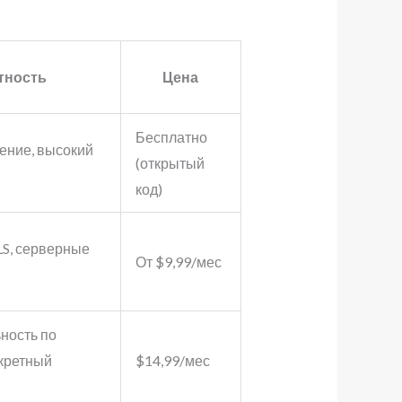
тность
Цена
Бесплатно
ение, высокий
(открытый
код)
S, серверные
От $9,99/мес
ность по
кретный
$14,99/мес