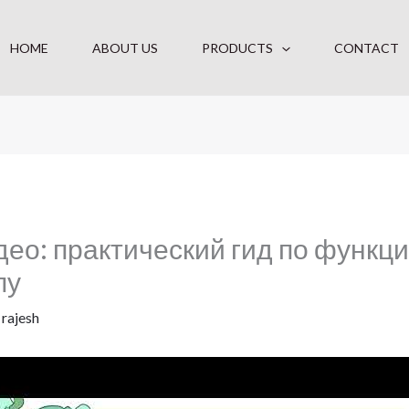
HOME
ABOUT US
PRODUCTS
CONTACT
ео: практический гид по функци
пу
y
rajesh