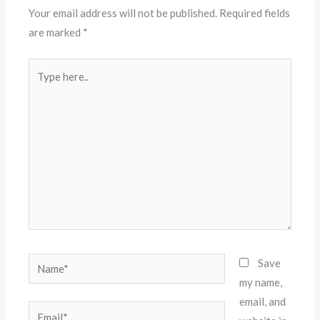
Your email address will not be published.
Required fields
are marked
*
Type
here..
Name*
Save
my name,
email, and
Email*