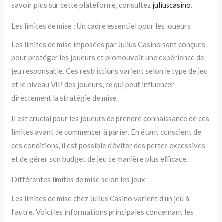
savoir plus sur cette plateforme, consultez
juliuscasino
.
Les limites de mise : Un cadre essentiel pour les joueurs
Les limites de mise imposées par Julius Casino sont conçues
pour protéger les joueurs et promouvoir une expérience de
jeu responsable. Ces restrictions varient selon le type de jeu
et le niveau VIP des joueurs, ce qui peut influencer
directement la stratégie de mise.
Il est crucial pour les joueurs de prendre connaissance de ces
limites avant de commencer à parier. En étant conscient de
ces conditions, il est possible d’éviter des pertes excessives
et de gérer son budget de jeu de manière plus efficace.
Différentes limites de mise selon les jeux
Les limites de mise chez Julius Casino varient d’un jeu à
l’autre. Voici les informations principales concernant les