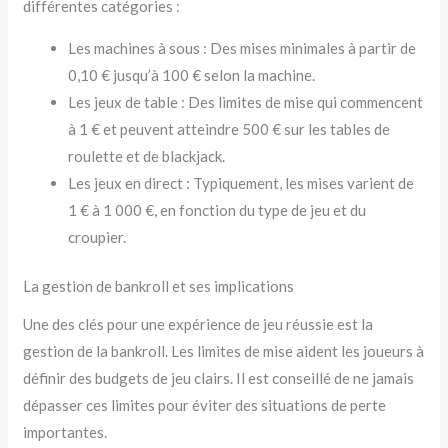
différentes catégories :
Les machines à sous : Des mises minimales à partir de
0,10 € jusqu’à 100 € selon la machine.
Les jeux de table : Des limites de mise qui commencent
à 1 € et peuvent atteindre 500 € sur les tables de
roulette et de blackjack.
Les jeux en direct : Typiquement, les mises varient de
1 € à 1 000 €, en fonction du type de jeu et du
croupier.
La gestion de bankroll et ses implications
Une des clés pour une expérience de jeu réussie est la
gestion de la bankroll. Les limites de mise aident les joueurs à
définir des budgets de jeu clairs. Il est conseillé de ne jamais
dépasser ces limites pour éviter des situations de perte
importantes.