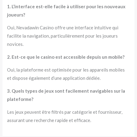
1. L’interface est-elle facile à utiliser pour les nouveaux
joueurs?
Oui, Nevadawin Casino offre une interface intuitive qui
facilite la navigation, particulièrement pour les joueurs
novices.
2. Est-ce que le casino est accessible depuis un mobile?
Oui, la plateforme est optimisée pour les appareils mobiles
et dispose également d’une application dédiée.
3. Quels types de jeux sont facilement navigables sur la
plateforme?
Les jeux peuvent être filtrés par catégorie et fournisseur,
assurant une recherche rapide et efficace.