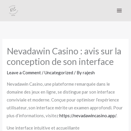
Skip
to
content
Nevadawin Casino : avis sur la
conception de son interface
Leave a Comment
/
Uncategorized
/ By
rajesh
Nevadawin Casino, une plateforme remarquée dans le
domaine des jeux en ligne, se distingue par son interface
conviviale et moderne. Conçue pour optimiser l’expérience
utilisateur, son interface mérite un examen approfondi. Pour
plus d’informations, visitez
https://nevadawincasino.app/
.
Une interface intuitive et accueillante