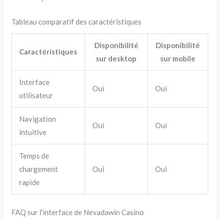
Tableau comparatif des caractéristiques
Disponibilité
Disponibilité
Caractéristiques
sur desktop
sur mobile
Interface
Oui
Oui
utilisateur
Navigation
Oui
Oui
intuitive
Temps de
chargement
Oui
Oui
rapide
FAQ sur l’interface de Nevadawin Casino