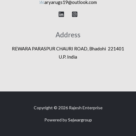
aryarugs19@outlook.com
Address
REWARA PARASPUR CHAURI ROAD, Bhadohi 221401
U.P. India
Copyright © 2026 Rajesh Enterprise
Powered by
Sejwargroup