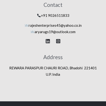
Contact
+91 9026511833
rajeshenterprises45@yahoo.co.in
aryarugs19@outlook.com
Address
REWARA PARASPUR CHAURI ROAD, Bhadohi 221401
U.P. India