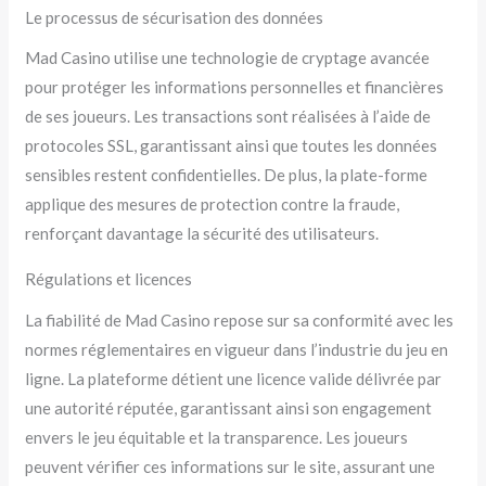
Le processus de sécurisation des données
Mad Casino utilise une technologie de cryptage avancée
pour protéger les informations personnelles et financières
de ses joueurs. Les transactions sont réalisées à l’aide de
protocoles SSL, garantissant ainsi que toutes les données
sensibles restent confidentielles. De plus, la plate-forme
applique des mesures de protection contre la fraude,
renforçant davantage la sécurité des utilisateurs.
Régulations et licences
La fiabilité de Mad Casino repose sur sa conformité avec les
normes réglementaires en vigueur dans l’industrie du jeu en
ligne. La plateforme détient une licence valide délivrée par
une autorité réputée, garantissant ainsi son engagement
envers le jeu équitable et la transparence. Les joueurs
peuvent vérifier ces informations sur le site, assurant une