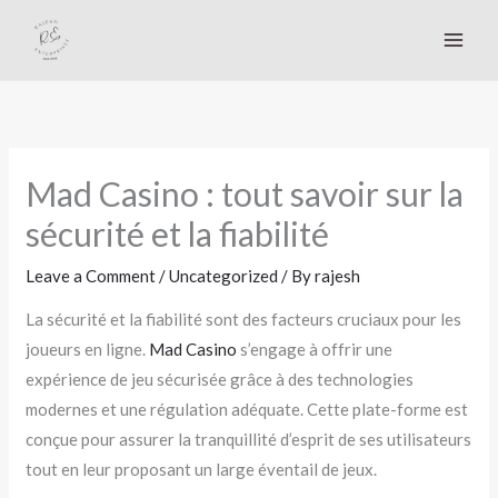
Skip
to
content
Mad Casino : tout savoir sur la
sécurité et la fiabilité
Leave a Comment
/
Uncategorized
/ By
rajesh
La sécurité et la fiabilité sont des facteurs cruciaux pour les
joueurs en ligne.
Mad Casino
s’engage à offrir une
expérience de jeu sécurisée grâce à des technologies
modernes et une régulation adéquate. Cette plate-forme est
conçue pour assurer la tranquillité d’esprit de ses utilisateurs
tout en leur proposant un large éventail de jeux.