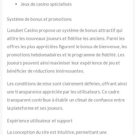
Jeux de casino spécialisés
Système de bonus et promotions
Lunubet Casino propose un système de bonus attractif qui
attire les nouveaux joueurs et fidélise les anciens. Parmi les
offres les plus appréciées figurent le bonus de bienvenue, les
promotions hebdomadaires et le programme de fidélité. Les
joueurs peuvent ainsi maximiser leur expérience de jeu et
bénéficier de réductions intéressantes.
Les conditions de mise sont clairement définies, offrant ainsi
une transparence appréciée par les utilisateurs. Ce cadre
transparent contribue à établir un climat de confiance entre
la plateforme et ses joueurs.
Expérience utilisateur et support
La conception du site est intuitive, permettant une