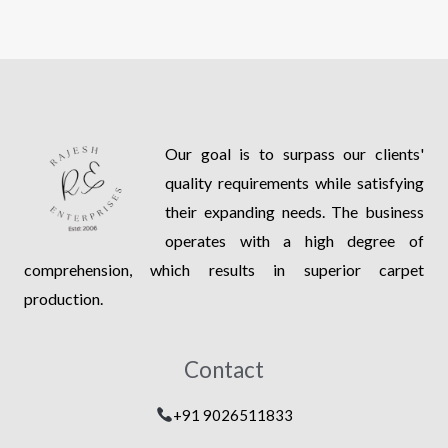
Our goal is to surpass our clients'
quality requirements while satisfying
their expanding needs. The business
operates with a high degree of
comprehension, which results in superior carpet
production.
Contact
+91 9026511833