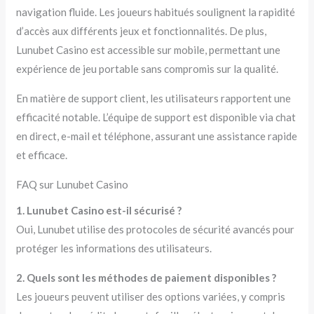
navigation fluide. Les joueurs habitués soulignent la rapidité
d’accès aux différents jeux et fonctionnalités. De plus,
Lunubet Casino est accessible sur mobile, permettant une
expérience de jeu portable sans compromis sur la qualité.
En matière de support client, les utilisateurs rapportent une
efficacité notable. L’équipe de support est disponible via chat
en direct, e-mail et téléphone, assurant une assistance rapide
et efficace.
FAQ sur Lunubet Casino
1. Lunubet Casino est-il sécurisé ?
Oui, Lunubet utilise des protocoles de sécurité avancés pour
protéger les informations des utilisateurs.
2. Quels sont les méthodes de paiement disponibles ?
Les joueurs peuvent utiliser des options variées, y compris