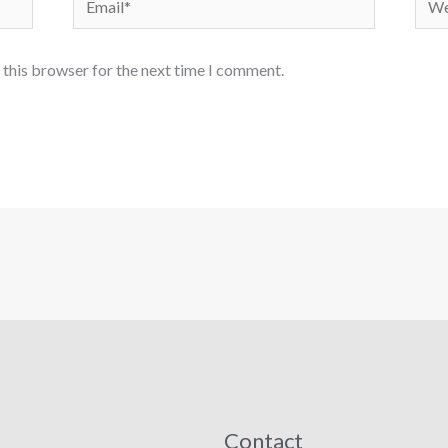
 this browser for the next time I comment.
Contact