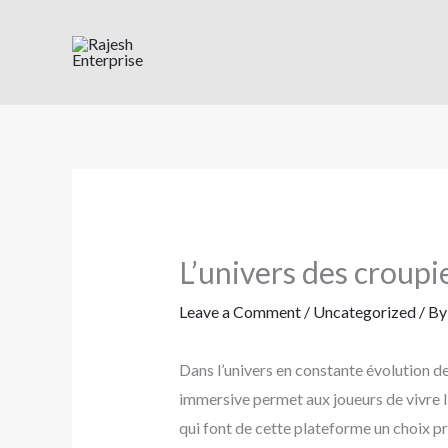
Skip
to
content
L’univers des croupi
Leave a Comment
/
Uncategorized
/ B
Dans l’univers en constante évolution de
immersive permet aux joueurs de vivre l’
qui font de cette plateforme un choix pr