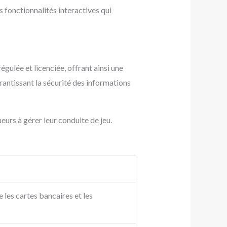
 fonctionnalités interactives qui
gulée et licenciée, offrant ainsi une
arantissant la sécurité des informations
eurs à gérer leur conduite de jeu.
les cartes bancaires et les