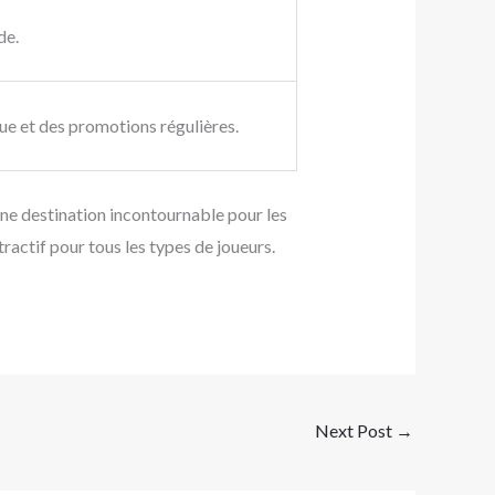
de.
ue et des promotions régulières.
une destination incontournable pour les
ractif pour tous les types de joueurs.
Next Post
→