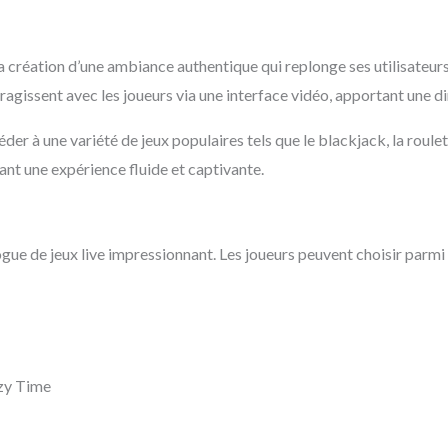
a création d’une ambiance authentique qui replonge ses utilisateur
eragissent avec les joueurs via une interface vidéo, apportant une d
der à une variété de jeux populaires tels que le blackjack, la roule
ant une expérience fluide et captivante.
gue de jeux live impressionnant. Les joueurs peuvent choisir parmi 
zy Time