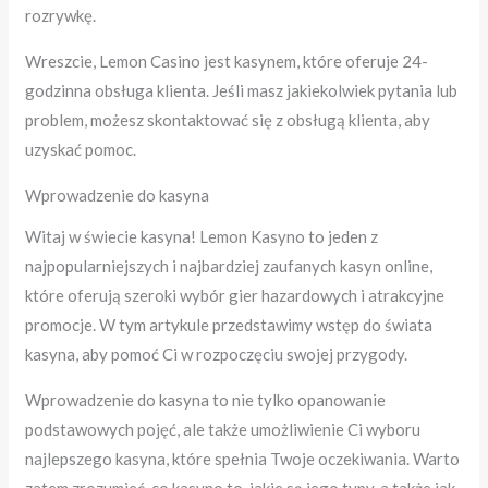
rozrywkę.
Wreszcie, Lemon Casino jest kasynem, które oferuje 24-
godzinna obsługa klienta. Jeśli masz jakiekolwiek pytania lub
problem, możesz skontaktować się z obsługą klienta, aby
uzyskać pomoc.
Wprowadzenie do kasyna
Witaj w świecie kasyna! Lemon Kasyno to jeden z
najpopularniejszych i najbardziej zaufanych kasyn online,
które oferują szeroki wybór gier hazardowych i atrakcyjne
promocje. W tym artykule przedstawimy wstęp do świata
kasyna, aby pomoć Ci w rozpoczęciu swojej przygody.
Wprowadzenie do kasyna to nie tylko opanowanie
podstawowych pojęć, ale także umożliwienie Ci wyboru
najlepszego kasyna, które spełnia Twoje oczekiwania. Warto
zatem zrozumieć, co kasyno to, jakie są jego typy, a także jak