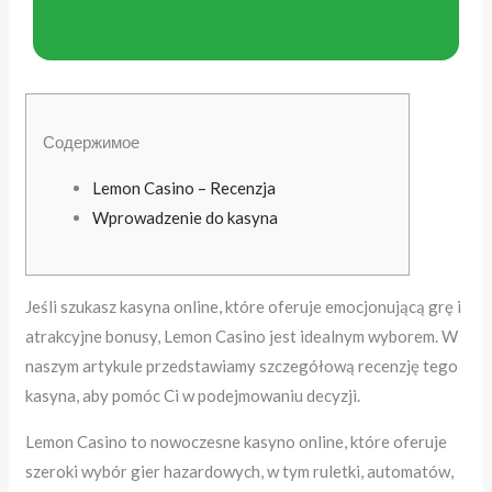
Содержимое
Lemon Casino – Recenzja
Wprowadzenie do kasyna
Jeśli szukasz kasyna online, które oferuje emocjonującą grę i
atrakcyjne bonusy, Lemon Casino jest idealnym wyborem. W
naszym artykule przedstawiamy szczegółową recenzję tego
kasyna, aby pomóc Ci w podejmowaniu decyzji.
Lemon Casino to nowoczesne kasyno online, które oferuje
szeroki wybór gier hazardowych, w tym ruletki, automatów,