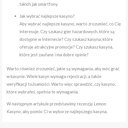
takich jak smartfony.
Jak wybrać najlepsze kasyno?
Aby wybrać najlepsze kasyno, warto zrozumieć, co Cię
interesuje. Czy szukasz gier hazardowych, które są
dostępne w Internecie? Czy szukasz kasyna, które
oferuje atrakcyjne promocje? Czy szukasz kasyna,
które jest zaufane i ma dobre opinie?
Warto również zrozumieć, jakie są wymagania, aby móc grać
w kasynie. Wiele kasyn wymaga rejestracji, a także
weryfikacji tożsamości. Warto więc sprawdzić, czy kasyno,
które wybrałeś, spełnia te wymagania.
W następnym artykule przedstawimy recenzję Lemon
Kasyno, aby pomóc Ci w wyborze najlepszego kasyna.