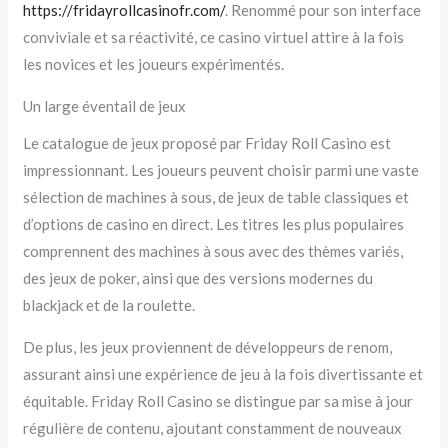
https://fridayrollcasinofr.com/
. Renommé pour son interface
conviviale et sa réactivité, ce casino virtuel attire à la fois
les novices et les joueurs expérimentés.
Un large éventail de jeux
Le catalogue de jeux proposé par Friday Roll Casino est
impressionnant. Les joueurs peuvent choisir parmi une vaste
sélection de machines à sous, de jeux de table classiques et
d’options de casino en direct. Les titres les plus populaires
comprennent des machines à sous avec des thèmes variés,
des jeux de poker, ainsi que des versions modernes du
blackjack et de la roulette.
De plus, les jeux proviennent de développeurs de renom,
assurant ainsi une expérience de jeu à la fois divertissante et
équitable. Friday Roll Casino se distingue par sa mise à jour
régulière de contenu, ajoutant constamment de nouveaux