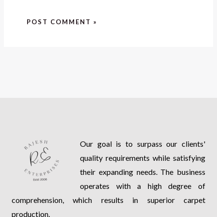
Our goal is to surpass our clients'
quality requirements while satisfying
their expanding needs. The business
operates with a high degree of
comprehension, which results in superior carpet
production.