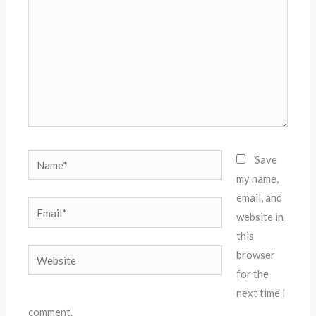
Name*
Save
my name,
email, and
Email*
website in
this
Website
browser
for the
next time I
comment.