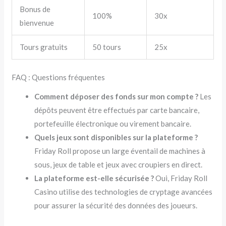
Bonus de
100%
30x
bienvenue
Tours gratuits
50 tours
25x
FAQ : Questions fréquentes
Comment déposer des fonds sur mon compte ?
Les
dépôts peuvent être effectués par carte bancaire,
portefeuille électronique ou virement bancaire.
Quels jeux sont disponibles sur la plateforme ?
Friday Roll propose un large éventail de machines à
sous, jeux de table et jeux avec croupiers en direct.
La plateforme est-elle sécurisée ?
Oui, Friday Roll
Casino utilise des technologies de cryptage avancées
pour assurer la sécurité des données des joueurs.