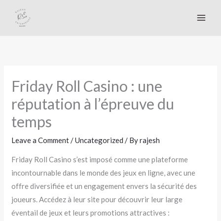
Skip
to
content
Friday Roll Casino : une
réputation à l’épreuve du
temps
Leave a Comment
/
Uncategorized
/ By
rajesh
Friday Roll Casino s’est imposé comme une plateforme
incontournable dans le monde des jeux en ligne, avec une
offre diversifiée et un engagement envers la sécurité des
joueurs. Accédez à leur site pour découvrir leur large
éventail de jeux et leurs promotions attractives :