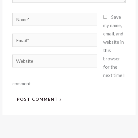
Name*
Save
my name,
email, and
Email*
website in
this
Website
browser
for the
next time I
comment.