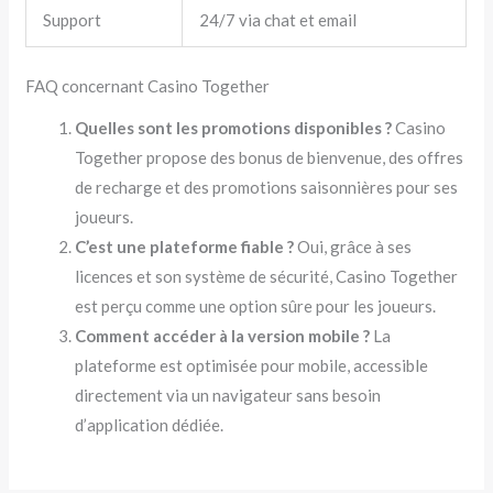
Support
24/7 via chat et email
FAQ concernant Casino Together
Quelles sont les promotions disponibles ?
Casino
Together propose des bonus de bienvenue, des offres
de recharge et des promotions saisonnières pour ses
joueurs.
C’est une plateforme fiable ?
Oui, grâce à ses
licences et son système de sécurité, Casino Together
est perçu comme une option sûre pour les joueurs.
Comment accéder à la version mobile ?
La
plateforme est optimisée pour mobile, accessible
directement via un navigateur sans besoin
d’application dédiée.