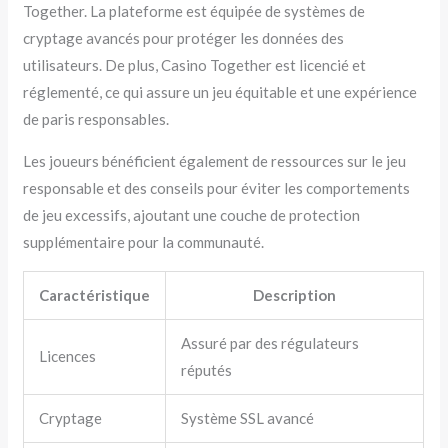
Together. La plateforme est équipée de systèmes de
cryptage avancés pour protéger les données des
utilisateurs. De plus, Casino Together est licencié et
réglementé, ce qui assure un jeu équitable et une expérience
de paris responsables.
Les joueurs bénéficient également de ressources sur le jeu
responsable et des conseils pour éviter les comportements
de jeu excessifs, ajoutant une couche de protection
supplémentaire pour la communauté.
Caractéristique
Description
Assuré par des régulateurs
Licences
réputés
Cryptage
Système SSL avancé