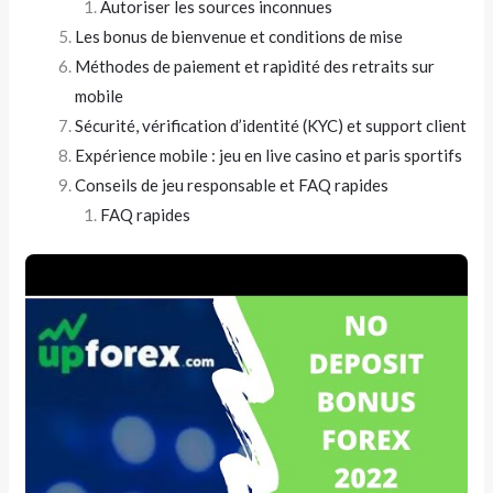
Autoriser les sources inconnues
Les bonus de bienvenue et conditions de mise
Méthodes de paiement et rapidité des retraits sur
mobile
Sécurité, vérification d’identité (KYC) et support client
Expérience mobile : jeu en live casino et paris sportifs
Conseils de jeu responsable et FAQ rapides
FAQ rapides