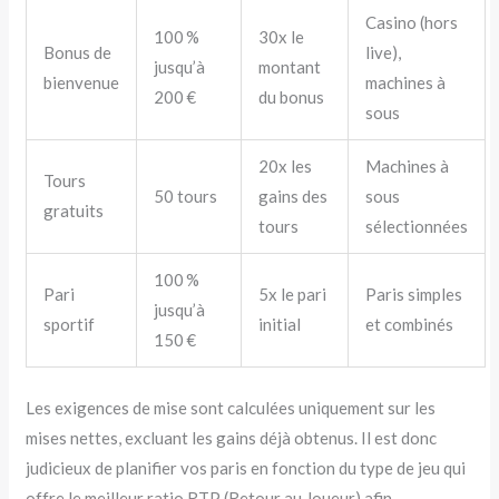
Casino (hors
100 %
30x le
Bonus de
live),
jusqu’à
montant
bienvenue
machines à
200 €
du bonus
sous
20x les
Machines à
Tours
50 tours
gains des
sous
gratuits
tours
sélectionnées
100 %
Pari
5x le pari
Paris simples
jusqu’à
sportif
initial
et combinés
150 €
Les exigences de mise sont calculées uniquement sur les
mises nettes, excluant les gains déjà obtenus. Il est donc
judicieux de planifier vos paris en fonction du type de jeu qui
offre le meilleur ratio RTP (Retour au Joueur) afin