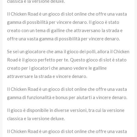
classica e la versione deluxe.
Il Chicken Road è un gioco di slot online che offre una vasta
gamma di possibilità per vincere denaro. Il gioco è stato
creato con un tema di galline che attraversano la strada e
offre una vasta gamma di possibilità per vincere denaro.
Se sei un giocatore che ama il gioco dei polli, allora il Chicken
Road è il gioco perfetto per te. Questo gioco di slot è stato
creato per i giocatori che amano vedere le galline
attraversare la strada e vincere denaro.
Il Chicken Road è un gioco di slot online che offre una vasta
gamma di funzionalità e bonus per aiutarti a vincere denaro.
Il gioco è disponibile in diverse versioni, tra cui la versione
classica e la versione deluxe.
Il Chicken Road è un gioco di slot online che offre una vasta