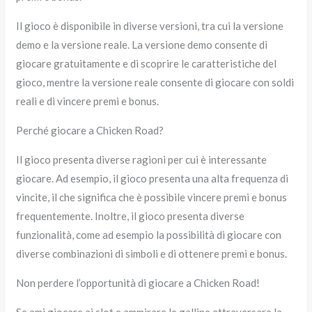
Il gioco è disponibile in diverse versioni, tra cui la versione
demo e la versione reale. La versione demo consente di
giocare gratuitamente e di scoprire le caratteristiche del
gioco, mentre la versione reale consente di giocare con soldi
reali e di vincere premi e bonus.
Perché giocare a Chicken Road?
Il gioco presenta diverse ragioni per cui è interessante
giocare. Ad esempio, il gioco presenta una alta frequenza di
vincite, il che significa che è possibile vincere premi e bonus
frequentemente. Inoltre, il gioco presenta diverse
funzionalità, come ad esempio la possibilità di giocare con
diverse combinazioni di simboli e di ottenere premi e bonus.
Non perdere l’opportunità di giocare a Chicken Road!