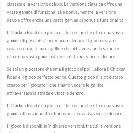
classica e la versione deluxe. La versione classica offre una
vasta gamma di funzionalità e bonus, mentre la versione
deluxe offre anche una vasta gamma di bonus e funzionalità.
Il Chicken Road è un gioco di slot online che offre una vasta
gamma di possibilità per vincere denaro. Il gioco è stato
creato con un tema di galline che attraversano la strada e
offre una vasta gamma di possibilità per vincere denaro.
Se sei un giocatore che ama il gioco dei polli, allora il Chicken
Road è il gioco perfetto per te. Questo gioco di slot è stato
creato per i giocatori che amano vedere le galline
attraversare la strada e vincere denaro.
Il Chicken Road è un gioco di slot online che offre una vasta
gamma di funzionalità e bonus per aiutarti a vincere denaro.
Il gioco è disponibile in diverse versioni, tra cui la versione