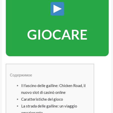
GIOCARE
Содержимое
Il fascino delle galline: Chicken Road, il
nuovo slot di casinò online
Caratteristiche del gioco
La strada delle galline: un viaggio
emozionante