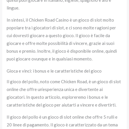
lingue.
In sintesi, il Chicken Road Casino è un gioco di slot molto
popolare tra i giocatori di slot, e ci sono molte ragioni per
cui dovresti giocare a questo gioco. Il gioco è facile da
giocare e offre molte possibilità di vincere, grazie ai suoi
bonus e premio. Inoltre, il gioco è disponibile online, quindi
puoi giocare ovunque e in qualsiasi momento.
Gioca e vinci: i bonus e le caratteristiche del gioco
Il gioco del pollo, noto come Chicken Road, è un gioco di slot
online che offre un’esperienza unica e divertente ai
giocatori. In questo articolo, esploreremo i bonus e le
caratteristiche del gioco per aiutarti a vincere e divertirti.
Il gioco del pollo è un gioco di slot online che offre 5 rulli e
20 linee di pagamento. Il gioco è caratterizzato da un tema