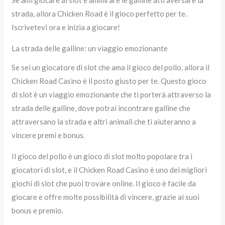
Se ami giocare ai slot e ammirare le galline attraversare la
strada, allora Chicken Road è il gioco perfetto per te.
Iscrivetevi ora e inizia a giocare!
La strada delle galline: un viaggio emozionante
Se sei un giocatore di slot che ama il gioco del pollo, allora il
Chicken Road Casino è il posto giusto per te. Questo gioco
di slot è un viaggio emozionante che ti porterà attraverso la
strada delle galline, dove potrai incontrare galline che
attraversano la strada e altri animali che ti aiuteranno a
vincere premi e bonus.
Il gioco del pollo è un gioco di slot molto popolare tra i
giocatori di slot, e il Chicken Road Casino è uno dei migliori
giochi di slot che puoi trovare online. Il gioco è facile da
giocare e offre molte possibilità di vincere, grazie ai suoi
bonus e premio.