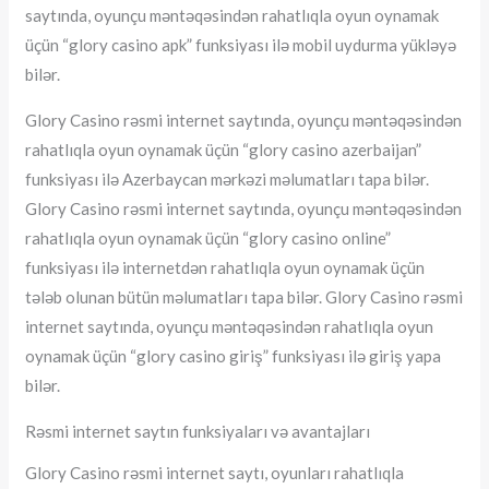
saytında, oyunçu məntəqəsindən rahatlıqla oyun oynamak
üçün “glory casino apk” funksiyası ilə mobil uydurma yükləyə
bilər.
Glory Casino rəsmi internet saytında, oyunçu məntəqəsindən
rahatlıqla oyun oynamak üçün “glory casino azerbaijan”
funksiyası ilə Azerbaycan mərkəzi məlumatları tapa bilər.
Glory Casino rəsmi internet saytında, oyunçu məntəqəsindən
rahatlıqla oyun oynamak üçün “glory casino online”
funksiyası ilə internetdən rahatlıqla oyun oynamak üçün
tələb olunan bütün məlumatları tapa bilər. Glory Casino rəsmi
internet saytında, oyunçu məntəqəsindən rahatlıqla oyun
oynamak üçün “glory casino giriş” funksiyası ilə giriş yapa
bilər.
Rəsmi internet saytın funksiyaları və avantajları
Glory Casino rəsmi internet saytı, oyunları rahatlıqla