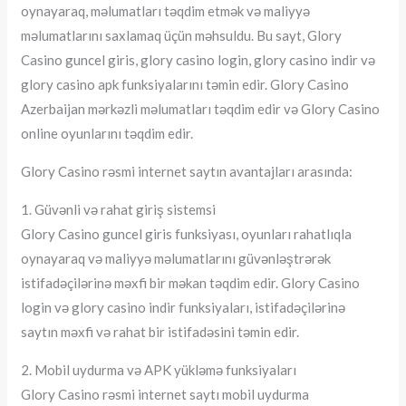
oynayaraq, məlumatları təqdim etmək və maliyyə
məlumatlarını saxlamaq üçün məhsuldu. Bu sayt, Glory
Casino guncel giris, glory casino login, glory casino indir və
glory casino apk funksiyalarını təmin edir. Glory Casino
Azerbaijan mərkəzli məlumatları təqdim edir və Glory Casino
online oyunlarını təqdim edir.
Glory Casino rəsmi internet saytın avantajları arasında:
1. Güvənli və rahat giriş sistemsi
Glory Casino guncel giris funksiyası, oyunları rahatlıqla
oynayaraq və maliyyə məlumatlarını güvənləştrərək
istifadəçilərinə məxfi bir məkan təqdim edir. Glory Casino
login və glory casino indir funksiyaları, istifadəçilərinə
saytın məxfi və rahat bir istifadəsini təmin edir.
2. Mobil uydurma və APK yükləmə funksiyaları
Glory Casino rəsmi internet saytı mobil uydurma