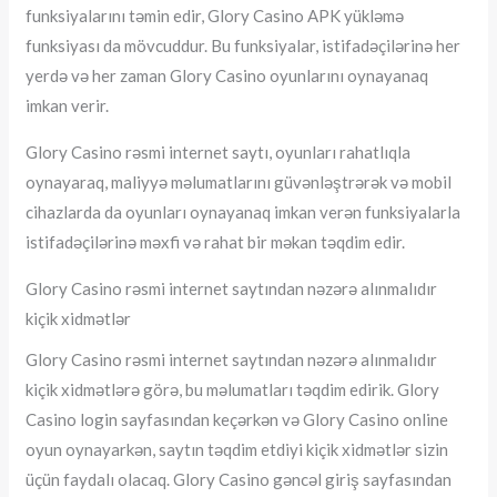
funksiyalarını təmin edir, Glory Casino APK yükləmə
funksiyası da mövcuddur. Bu funksiyalar, istifadəçilərinə her
yerdə və her zaman Glory Casino oyunlarını oynayanaq
imkan verir.
Glory Casino rəsmi internet saytı, oyunları rahatlıqla
oynayaraq, maliyyə məlumatlarını güvənləştrərək və mobil
cihazlarda da oyunları oynayanaq imkan verən funksiyalarla
istifadəçilərinə məxfi və rahat bir məkan təqdim edir.
Glory Casino rəsmi internet saytından nəzərə alınmalıdır
kiçik xidmətlər
Glory Casino rəsmi internet saytından nəzərə alınmalıdır
kiçik xidmətlərə görə, bu məlumatları təqdim edirik. Glory
Casino login sayfasından keçərkən və Glory Casino online
oyun oynayarkən, saytın təqdim etdiyi kiçik xidmətlər sizin
üçün faydalı olacaq. Glory Casino gəncəl giriş sayfasından